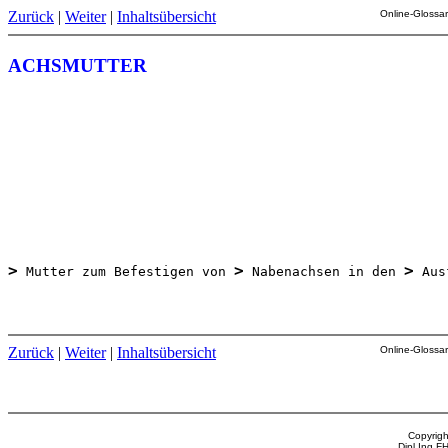
Zurück
|
Weiter
|
Inhaltsübersicht
Online-Glossar
ACHSMUTTER
>
>
>
 Mutter zum Befestigen von 
 Nabenachsen in den 
 Aus
Zurück
|
Weiter
|
Inhaltsübersicht
Online-Glossar
Copyrigh
Dipl.Ing.F