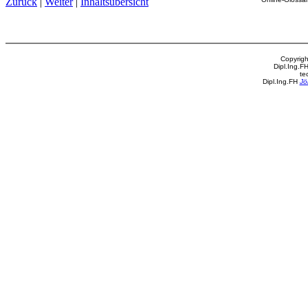
Zurück
|
Weiter
|
Inhaltsübersicht
Copyrigh
Dipl.Ing.F
te
Dipl.Ing.FH
Jö