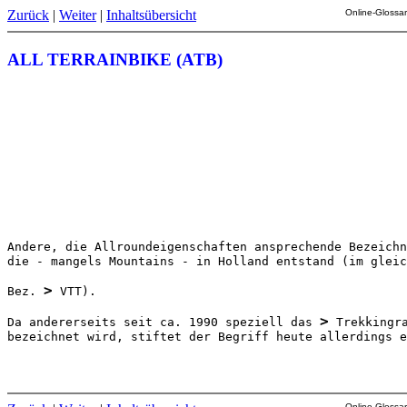
Zurück
|
Weiter
|
Inhaltsübersicht
Online-Glossar
ALL TERRAINBIKE (ATB)
Andere, die Allroundeigenschaften ansprechende Bezeichn
die - mangels Mountains - in Holland entstand (im gleic
>
Bez. 
 VTT).

>
Da andererseits seit ca. 1990 speziell das 
 Trekkingra
bezeichnet wird, stiftet der Begriff heute allerdings e
Online-Glossar