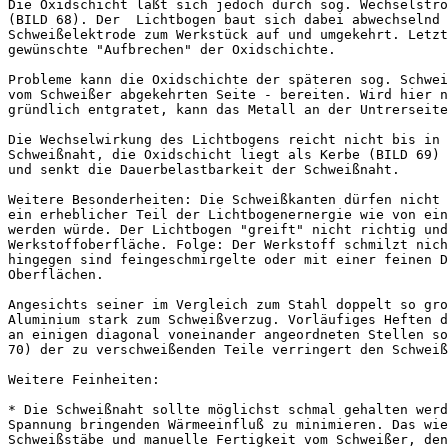
Die Oxidschicht läßt sich jedoch durch sog. Wechselstro
(BILD 68). Der  Lichtbogen baut sich dabei abwechselnd 
Schweißelektrode zum Werkstück auf und umgekehrt. Letzt
gewünschte "Aufbrechen" der Oxidschichte.

Probleme kann die Oxidschichte der späteren sog. Schwei
vom Schweißer abgekehrten Seite - bereiten. Wird hier n
gründlich entgratet, kann das Metall an der Untrerseite
Die Wechselwirkung des Lichtbogens reicht nicht bis in 
Schweißnaht, die Oxidschicht liegt als Kerbe (BILD 69) 
und senkt die Dauerbelastbarkeit der Schweißnaht.

Weitere Besonderheiten: Die Schweißkanten dürfen nicht 
ein erheblicher Teil der Lichtbogenernergie wie von ein
werden würde. Der Lichtbogen "greift" nicht richtig und
Werkstoffoberfläche. Folge: Der Werkstoff schmilzt nich
hingegen sind feingeschmirgelte oder mit einer feinen D
Oberflächen.

Angesichts seiner im Vergleich zum Stahl doppelt so gro
Aluminium stark zum Schweißverzug. Vorläufiges Heften d
an einigen diagonal voneinander angeordneten Stellen so
70) der zu verschweißenden Teile verringert den Schweiß
Weitere Feinheiten:

* Die Schweißnaht sollte möglichst schmal gehalten werd
Spannung bringenden Wärmeeinfluß zu minimieren. Das wie
Schweißstäbe und manuelle Fertigkeit vom Schweißer, den