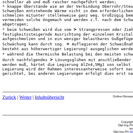
schneller ab und muß rascher nachgeführt werden;

* knappe Überstände wie an der Verbindung Oberrohr/Steu
Schweißen entstehende Wärme nicht in dem erforderlichen
schmelzen mitunter stellenweise ganz weg. Großzügig bem
vermeiden solche Ungemach und werden z.T. nach dem Schw
abgetragen;

>
* beim Schweißen wird die vom 
 Strangpressen oder Zieh
festigkeitssteigernde Ausrichtung der einzelnen Kristal
aufgeschmolzen und in ein weniger belastbares Gußgefüge
>
Schwächung kann durch sog. 
 Auflegieren der Schweißna
besteht aus höherwertiger Legierung) ausgeglichen werde
* während die thermische Belastung bei den meisten schw
>
durch nachfolgendes 
 Lösungsglühen mit anschließender
werden muß, härtet die Legierung AlZn4,5Mg1 von selbst 
Legierung wird der Rahmen interessanterweise sofort nac
gerichtet, bei anderen Legierungen erfolgt dies erst na
Zurück
|
Weiter
|
Inhaltsübersicht
Online-Glossar
Copyrigh
Dipl.Ing.F
te
Dipl.Ing.FH
Jö