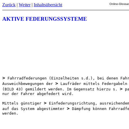
Zurück
|
Weiter
|
Inhaltsübersicht
Online-Glossar
AKTIVE FEDERUNGSSYSTEME
>
 Fahrradfederungen (Einzelheiten s.d.), bei denen Fahr
>
Ausweichbewegungen der 
 Laufräder mittels Federgabeln 
>
(BILD 43) gemildert werden. Im Gegensatz hierzu s. 
 p
nur der Fahrer abgefedert wird.

>
Mittels günstiger 
 Einfederungsrichtung, ausreichende
>
auf das System abgestimmter 
 Dämpfung können Fahrradfe
werden.
