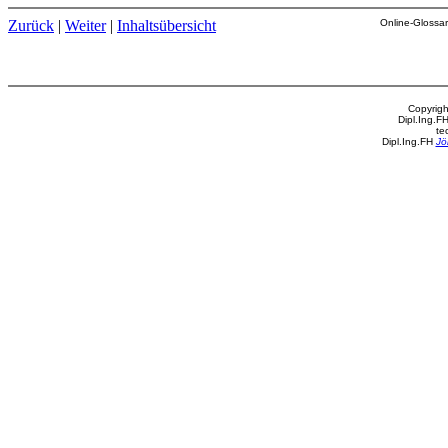
Zurück
|
Weiter
|
Inhaltsübersicht
Online-Glossar
Copyrigh
Dipl.Ing.F
te
Dipl.Ing.FH
Jö