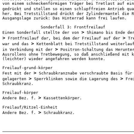
von einem schneckenförmigen Träger bei Tretlast auf ein
gedrückt und stellen so einen schlupffreien Antrieb qua
her. Bei Tretstillstand drückt der Zylindermantel die R
Ausgangslage zurück: Das Hinterrad kann frei laufen.

                Sonderfall 3: Frontfreilauf

>
Einen Sonderfall stellte der von 
>
>
 Frontfreilauf dar, bei dem der Freilauf auf der 
 Tr
>
war und das 
 Kettenblatt bei Tretstillstand weiterlauf
>
in Verbindung mit der 
 Positron-Schaltung das Herunter
Ausrollens ohne Tretbewegung, so daß anschließend mit k
(leichter) wieder angefahren werden konnte.

Freilauf-grund-körper

>
Fest mit der 
 Schraubkranznabe verschraubte Basis für 
>
>
gelagerten 
 Sperrklinken sowie die Lagerung des 
 Fre
Schraubkranz.

Freilauf-körper

>
Andere Bez. f. 
 Kassettenkörper.

Freilauf/Ritzel-Einheit

>
Andere Bez. f. 
 Schraubkranz.
