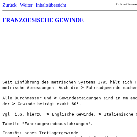
Zurück
|
Weiter
|
Inhaltsübersicht
Online-Glossar
FRANZOESISCHE GEWINDE
Seit Einführung des metrischen Systems 1795 hält sich F
>
metrische Abmessungen. Auch die 
 Fahrradgewinde machen
>
Alle Durchmesser und 
 Gewindesteigungen sind in mm ang
>
der 
 Gewinde beträgt exakt 60°.

>
>
Vgl. i.G. hierzu  
 Englische Gewinde, 
 Italienische 
Tabelle "Fahrradgewindeausführungen".
