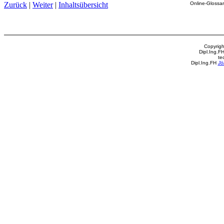
Zurück
|
Weiter
|
Inhaltsübersicht
Online-Glossar
Copyrigh
Dipl.Ing.F
te
Dipl.Ing.FH
Jö