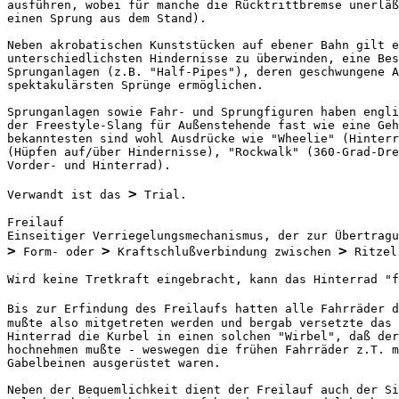
ausführen, wobei für manche die Rücktrittbremse unerläß
einen Sprung aus dem Stand).

Neben akrobatischen Kunststücken auf ebener Bahn gilt e
unterschiedlichsten Hindernisse zu überwinden, eine Bes
Sprunganlagen (z.B. "Half-Pipes"), deren geschwungene A
spektakulärsten Sprünge ermöglichen.

Sprunganlagen sowie Fahr- und Sprungfiguren haben engli
der Freestyle-Slang für Außenstehende fast wie eine Geh
bekanntesten sind wohl Ausdrücke wie "Wheelie" (Hinterr
(Hüpfen auf/über Hindernisse), "Rockwalk" (360-Grad-Dre
Vorder- und Hinterrad).

>
Verwandt ist das 
 Trial.

Freilauf

>
>
>
 Form- oder 
 Kraftschlußverbindung zwischen 
 Ritzel
Wird keine Tretkraft eingebracht, kann das Hinterrad "f
Bis zur Erfindung des Freilaufs hatten alle Fahrräder d
mußte also mitgetreten werden und bergab versetzte das 
Hinterrad die Kurbel in einen solchen "Wirbel", daß der
hochnehmen mußte - weswegen die frühen Fahrräder z.T. m
Gabelbeinen ausgerüstet waren.

Neben der Bequemlichkeit dient der Freilauf auch der Si