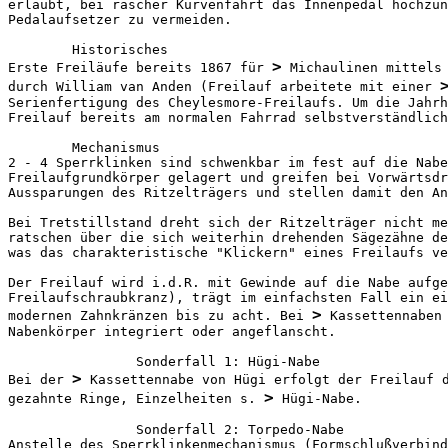
erlaubt, bei rascher Kurvenfahrt das Innenpedal hochzun
Pedalaufsetzer zu vermeiden.

        Historisches

>
Erste Freiläufe bereits 1867 für 
 Michaulinen mittels
durch William van Anden (Freilauf arbeitete mit einer 
Serienfertigung des Cheylesmore-Freilaufs. Um die Jahrh
Freilauf bereits am normalen Fahrrad selbstverständlich
        Mechanismus

2 - 4 Sperrklinken sind schwenkbar im fest auf die Nabe
Freilaufgrundkörper gelagert und greifen bei Vorwärtsdr
Aussparungen des Ritzelträgers und stellen damit den An
Bei Tretstillstand dreht sich der Ritzelträger nicht me
ratschen über die sich weiterhin drehenden Sägezähne de
was das charakteristische "Klickern" eines Freilaufs ve
Der Freilauf wird i.d.R. mit Gewinde auf die Nabe aufge
Freilaufschraubkranz), trägt im einfachsten Fall ein ei
>
modernen Zahnkränzen bis zu acht. Bei 
 Kassettennaben 
Nabenkörper integriert oder angeflanscht.

                Sonderfall 1: Hügi-Nabe

>
Bei der 
 Kassettennabe von Hügi erfolgt der Freilauf d
>
gezahnte Ringe, Einzelheiten s. 
 Hügi-Nabe.

                Sonderfall 2: Torpedo-Nabe

Anstelle des Sperrklinkenmechanismus (Formschlußverbind