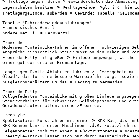
>
>
 Tretlagerungen, deren 
 Gewindeschalen die Abmessung 
>
Lagerschalen besitzen 
 Rechtsgewinde. Vgl. i.G. hierz
>
Tretlagergewinde, außerdem 
 Gewinde: Tabelle "Gewindea
Tabelle "Fahrradgewindeausführungen"

Franzö-sisches Ventil

>
Andere Bez. f. 
 Rennventil.

Freeride

Modernes Montainbike-Fahren im offenen, schwierigen Gel
Ansprüche hinsichtlich Steuerkunst an den Biker und ver
>
Freeride-Fully mit großen 
 Einfederungswegen, weichem
einer gut dosierbaren Bremsanlage.

Lange, genußvolle Abfahrten führten zu Federgabeln mit 
Ölbad", das für eine bessere Wärmeabfuhr sorgt, sowie z
>
Ausgleichsbehältern um das 
 Fading zu vermeiden.

Freeride-Fully

Vollgefedertes Montainbike mit großen Einfederungswegen
Steuerverhalten für schwierige Geländepassagen und akze
Geradeauslaufverhalten; siehe >Freeride.

Freestyle

>
Spektakuläres Kunstfahren mit einem 
 BMX-Rad, das im U
BMX-Rennen konzipierten Maschinen i.d.R. zusätzlich zu 
>
Felgenbremsen noch mit einer 
 Rücktrittbremse ausgesta
Freestyle-Tricks lassen sich nur durch meisterliche Beh