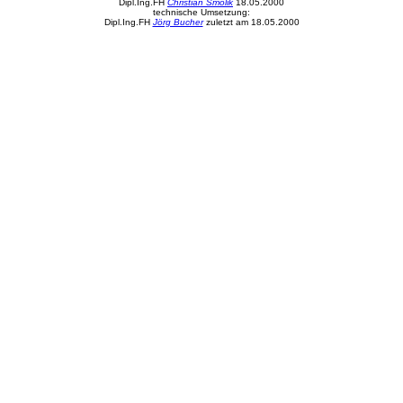
Dipl.Ing.FH
Christian Smolik
18.05.2000
technische Umsetzung:
Dipl.Ing.FH
Jörg Bucher
zuletzt am 18.05.2000