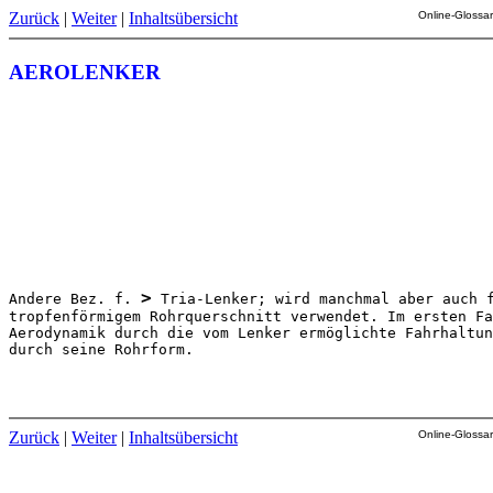
Zurück
|
Weiter
|
Inhaltsübersicht
Online-Glossar
AEROLENKER
>
Andere Bez. f. 
 Tria-Lenker; wird manchmal aber auch f
tropfenförmigem Rohrquerschnitt verwendet. Im ersten Fa
Aerodynamik durch die vom Lenker ermöglichte Fahrhaltun
durch seine Rohrform.

Zurück
|
Weiter
|
Inhaltsübersicht
Online-Glossar