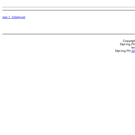
zum 1. Schlagwort
Copyrigh
Dipl.Ing.F
te
Dipl.Ing.FH
Jö