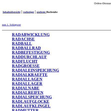
Online-Glossar
|
|
Inhaltsübersicht
vorheriger
nächster
Buchstabe
zum 1. Schlagwort
RADABWICKLUNG
RADACHSE
RADBALL
RADBALLRAD
RADBEFESTIGUNG
RADDURCHLAUF
RADFLUCHT
RADGROESSE
RADIALEINSPEICHUNG
RADIALKRAEFTE
RADIALLAGEN
RADIALLAGER
RADIALNABE
RADIALREIFEN
RADIALSPEICHUNG
RADLAUFGLOCKE
RADLAUFKLINGEL
RADMUTTER